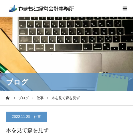
事業所紹介
業務内容
会計事務所をお探しのお客様へ
ブログ
ブログ
ーム
ブログ
仕事
木を見て森を見ず
お問い合わせ
2022.11.25
仕事
木を見て森を見ず